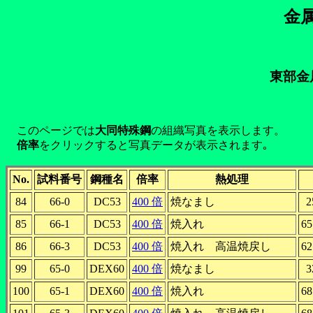
金
東部金
このページでは
大同特殊鋼
の組織写真を表示します。
倍率
をクリックすると写真データが表示されます｡
No.
試料番号
鋼種名
倍率
熱処理
84
66-0
DC53
400 倍
焼なまし
2
85
66-1
DC53
400 倍
焼入れ
65
86
66-3
DC53
400 倍
焼入れ 高温焼戻し
62
99
65-0
DEX60
400 倍
焼なまし
3
100
65-1
DEX60
400 倍
焼入れ
68